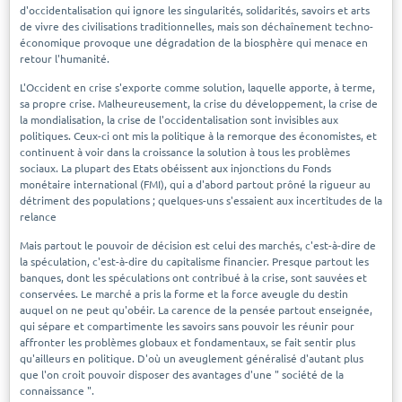
d'occidentalisation qui ignore les singularités, solidarités, savoirs et arts
de vivre des civilisations traditionnelles, mais son déchaînement techno-
économique provoque une dégradation de la biosphère qui menace en
retour l'humanité.
L'Occident en crise s'exporte comme solution, laquelle apporte, à terme,
sa propre crise. Malheureusement, la crise du développement, la crise de
la mondialisation, la crise de l'occidentalisation sont invisibles aux
politiques. Ceux-ci ont mis la politique à la remorque des économistes, et
continuent à voir dans la croissance la solution à tous les problèmes
sociaux. La plupart des Etats obéissent aux injonctions du Fonds
monétaire international (FMI), qui a d'abord partout prôné la rigueur au
détriment des populations ; quelques-uns s'essaient aux incertitudes de la
relance
Mais partout le pouvoir de décision est celui des marchés, c'est-à-dire de
la spéculation, c'est-à-dire du capitalisme financier. Presque partout les
banques, dont les spéculations ont contribué à la crise, sont sauvées et
conservées. Le marché a pris la forme et la force aveugle du destin
auquel on ne peut qu'obéir. La carence de la pensée partout enseignée,
qui sépare et compartimente les savoirs sans pouvoir les réunir pour
affronter les problèmes globaux et fondamentaux, se fait sentir plus
qu'ailleurs en politique. D'où un aveuglement généralisé d'autant plus
que l'on croit pouvoir disposer des avantages d'une " société de la
connaissance ".