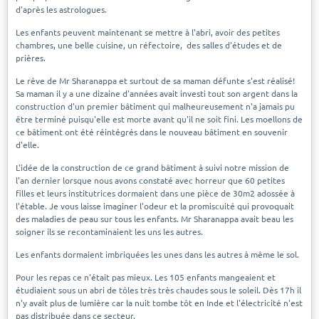
d'après les astrologues.
Les enfants peuvent maintenant se mettre à l'abri, avoir des petites
chambres, une belle cuisine, un réfectoire, des salles d'études et de
prières.
Le rêve de Mr Sharanappa et surtout de sa maman défunte s'est réalisé!
Sa maman il y a une dizaine d'années avait investi tout son argent dans la
construction d'un premier bâtiment qui malheureusement n'a jamais pu
être terminé puisqu'elle est morte avant qu'il ne soit fini. Les moellons de
ce bâtiment ont été réintégrés dans le nouveau bâtiment en souvenir
d'elle.
L'idée de la construction de ce grand bâtiment à suivi notre mission de
l'an dernier lorsque nous avons constaté avec horreur que 60 petites
filles et leurs institutrices dormaient dans une pièce de 30m2 adossée à
l'étable. Je vous laisse imaginer l'odeur et la promiscuité qui provoquait
des maladies de peau sur tous les enfants. Mr Sharanappa avait beau les
soigner ils se recontaminaient les uns les autres.
Les enfants dormaient imbriquées les unes dans les autres à même le sol.
Pour les repas ce n'était pas mieux. Les 105 enfants mangeaient et
étudiaient sous un abri de tôles très très chaudes sous le soleil. Dès 17h il
n'y avait plus de lumière car la nuit tombe tôt en Inde et l'électricité n'est
pas distribuée dans ce secteur.