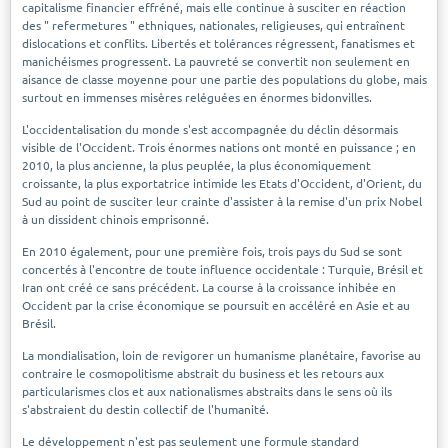
capitalisme financier effréné, mais elle continue à susciter en réaction
des " refermetures " ethniques, nationales, religieuses, qui entraînent
dislocations et conflits. Libertés et tolérances régressent, fanatismes et
manichéismes progressent. La pauvreté se convertit non seulement en
aisance de classe moyenne pour une partie des populations du globe, mais
surtout en immenses misères reléguées en énormes bidonvilles.
L'occidentalisation du monde s'est accompagnée du déclin désormais
visible de l'Occident. Trois énormes nations ont monté en puissance ; en
2010, la plus ancienne, la plus peuplée, la plus économiquement
croissante, la plus exportatrice intimide les Etats d'Occident, d'Orient, du
Sud au point de susciter leur crainte d'assister à la remise d'un prix Nobel
à un dissident chinois emprisonné.
En 2010 également, pour une première fois, trois pays du Sud se sont
concertés à l'encontre de toute influence occidentale : Turquie, Brésil et
Iran ont créé ce sans précédent. La course à la croissance inhibée en
Occident par la crise économique se poursuit en accéléré en Asie et au
Brésil.
La mondialisation, loin de revigorer un humanisme planétaire, favorise au
contraire le cosmopolitisme abstrait du business et les retours aux
particularismes clos et aux nationalismes abstraits dans le sens où ils
s'abstraient du destin collectif de l'humanité.
Le développement n'est pas seulement une formule standard