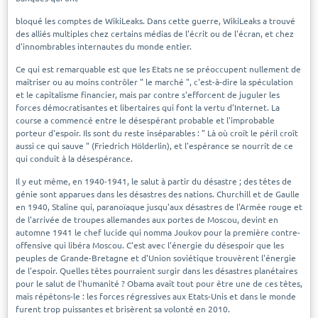
bloqué les comptes de WikiLeaks. Dans cette guerre, WikiLeaks a trouvé
des alliés multiples chez certains médias de l'écrit ou de l'écran, et chez
d'innombrables internautes du monde entier.
Ce qui est remarquable est que les Etats ne se préoccupent nullement de
maîtriser ou au moins contrôler " le marché ", c'est-à-dire la spéculation
et le capitalisme financier, mais par contre s'efforcent de juguler les
forces démocratisantes et libertaires qui font la vertu d'Internet. La
course a commencé entre le désespérant probable et l'improbable
porteur d'espoir. Ils sont du reste inséparables : " Là où croît le péril croît
aussi ce qui sauve " (Friedrich Hölderlin), et l'espérance se nourrit de ce
qui conduit à la désespérance.
Il y eut même, en 1940-1941, le salut à partir du désastre ; des têtes de
génie sont apparues dans les désastres des nations. Churchill et de Gaulle
en 1940, Staline qui, paranoïaque jusqu'aux désastres de l'Armée rouge et
de l'arrivée de troupes allemandes aux portes de Moscou, devint en
automne 1941 le chef lucide qui nomma Joukov pour la première contre-
offensive qui libéra Moscou. C'est avec l'énergie du désespoir que les
peuples de Grande-Bretagne et d'Union soviétique trouvèrent l'énergie
de l'espoir. Quelles têtes pourraient surgir dans les désastres planétaires
pour le salut de l'humanité ? Obama avait tout pour être une de ces têtes,
mais répétons-le : les forces régressives aux Etats-Unis et dans le monde
furent trop puissantes et brisèrent sa volonté en 2010.