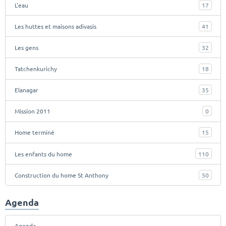
L'eau
17
Les huttes et maisons adivasis
41
Les gens
32
Tatchenkurichy
18
Elanagar
35
Mission 2011
0
Home terminé
15
Les enfants du home
110
Construction du home St Anthony
50
Agenda
Agenda