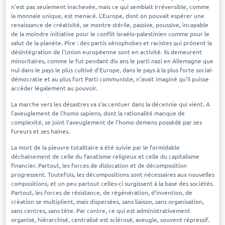
n'est pas seulement inachevée, mais ce qui semblait irréversible, comme
la monnaie unique, est menacé. L'Europe, dont on pouvait espérer une
renaissance de créativité, se montre stérile, passive, poussive, incapable
de la moindre initiative pour le conflit israélo-palestinien comme pour le
salut de la planète. Pire : des partis xénophobes et racistes qui prônent la
désintégration de l'Union européenne sont en activité. Ils demeurent
minoritaires, comme le fut pendant dix ans le parti nazi en Allemagne que
nul dans le pays le plus cultivé d'Europe, dans le pays à la plus forte social-
démocratie et au plus fort Parti communiste, n'avait imaginé qu'il puisse
accéder légalement au pouvoir.
La marche vers les désastres va s'accentuer dans la décennie qui vient. A
l'aveuglement de l'homo sapiens, dont la rationalité manque de
complexité, se joint l'aveuglement de l'homo demens possédé par ses
fureurs et ses haines.
La mort de la pieuvre totalitaire a été suivie par le formidable
déchaînement de celle du fanatisme religieux et celle du capitalisme
financier. Partout, les forces de dislocation et de décomposition
progressent. Toutefois, les décompositions sont nécessaires aux nouvelles
compositions, et un peu partout celles-ci surgissent à la base des sociétés.
Partout, les forces de résistance, de régénération, d'invention, de
création se multiplient, mais dispersées, sans liaison, sans organisation,
sans centres, sans tête. Par contre, ce qui est administrativement
organisé, hiérarchisé, centralisé est sclérosé, aveugle, souvent répressif.