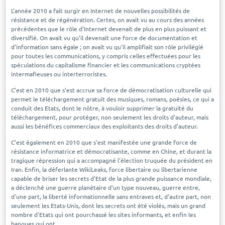
L'année 2010 a fait surgir en Internet de nouvelles possibilités de
résistance et de régénération. Certes, on avait vu au cours des années
précédentes que le rôle d'Internet devenait de plus en plus puissant et
diversifié. On avait vu qu'il devenait une force de documentation et
d'information sans égale ; on avait vu qu'il amplifiait son rôle privilégié
pour toutes les communications, y compris celles effectuées pour les
spéculations du capitalisme financier et les communications cryptées
intermafieuses ou interterroristes.
C'est en 2010 que s'est accrue sa force de démocratisation culturelle qui
permet le téléchargement gratuit des musiques, romans, poésies, ce qui a
conduit des Etats, dont le nôtre, à vouloir supprimer la gratuité du
téléchargement, pour protéger, non seulement les droits d'auteur, mais
aussi les bénéfices commerciaux des exploitants des droits d'auteur.
C'est également en 2010 que s'est manifestée une grande force de
résistance informatrice et démocratisante, comme en Chine, et durant la
tragique répression qui a accompagné l'élection truquée du président en
Iran. Enfin, la déferlante WikiLeaks, force libertaire ou libertarienne
capable de briser les secrets d'Etat de la plus grande puissance mondiale,
a déclenché une guerre planétaire d'un type nouveau, guerre entre,
d'une part, la liberté informationnelle sans entraves et, d'autre part, non
seulement les Etats-Unis, dont les secrets ont été violés, mais un grand
nombre d'Etats qui ont pourchassé les sites informants, et enfin les
banques qui ont