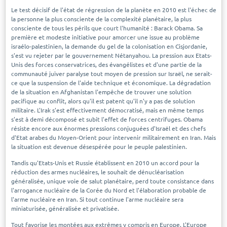
Le test décisif de l'état de régression de la planète en 2010 est l'échec de
la personne la plus consciente de la complexité planétaire, la plus
consciente de tous les périls que court l'humanité : Barack Obama. Sa
première et modeste initiative pour amorcer une issue au problème
israélo-palestinien, la demande du gel de la colonisation en Cisjordanie,
s'est vu rejeter par le gouvernement Nétanyahou. La pression aux Etats-
Unis des forces conservatrices, des évangélistes et d'une partie de la
communauté juiver paralyse tout moyen de pression sur Israël, ne serait-
ce que la suspension de l'aide technique et économique. La dégradation
de la situation en Afghanistan l'empêche de trouver une solution
pacifique au conflit, alors qu'il est patent qu'il n'y a pas de solution
militaire. L'Irak s'est effectivement démocratisé, mais en même temps
s'est à demi décomposé et subit l'effet de forces centrifuges. Obama
résiste encore aux énormes pressions conjuguées d'Israël et des chefs
d'Etat arabes du Moyen-Orient pour intervenir militairement en Iran. Mais
la situation est devenue désespérée pour le peuple palestinien.
Tandis qu'Etats-Unis et Russie établissent en 2010 un accord pour la
réduction des armes nucléaires, le souhait de dénucléarisation
généralisée, unique voie de salut planétaire, perd toute consistance dans
l'arrogance nucléaire de la Corée du Nord et l'élaboration probable de
l'arme nucléaire en Iran. Si tout continue l'arme nucléaire sera
miniaturisée, généralisée et privatisée.
Tout favorise les montées aux extrêmes y compris en Europe. L'Europe