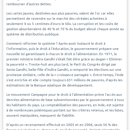
rembourser d'autres dettes.
Les cartes jaunes, destinées aux plus pauvres, valent de l'or car elles
permettent de revendre sur le marché des céréales achetées à
seulement 4 ou 5 centimes d'euro le kilo. La corruption et les coûts de
gestion absorberaient de 40 % et 70 % du budget alloué chaque année au
système de distribution publique.
Comment réformer le système ? Après avoir instauré le droit à
l'information, puis le droit à l'éducation, le gouvernement prépare une
nouvelle loi garantissant à chacun le droit à l'alimentation. En 1971, la
premier ministre Indira Gandhi s'était fait élire grâce au slogan « Eliminer
la pauvreté ». Trente-huit ans plus tard, le Parti du Congrès dirigé par
Sonia Gandhi, belle-fille d'Indira Gandhi, a remporté les élections sur une
promesse similaire, celle de la « croissance partagée ». Entre-temps, l'Inde
s'est enrichie et elle compte toujours 651 millions de pauvres, d'après les
estimations de la Banque asiatique de développement.
Le mouvement Campagne pour le droit à l'alimentation prône l'accès aux
denrées alimentaires de base subventionnées par le gouvernement à tous
les habitants du pays. La comptabilisation des pauvres, en Inde, est sujette
à de nombreuses polémiques portant sur les critères retenus, et les listes,
souvent manipulées, manquent de fiabilité.
D'après un recensement effectué en 2005 et en 2006, seuls 56 % des
foyers qui vivaient au-dessous du seuil de pauvreté, étaient répertoriés