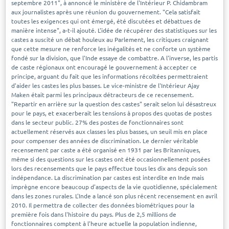
septembre 2011", à annoncé le ministère de l'Intérieur P. Chidambram
aux journalistes après une réunion du gouvernement. "Cela satisfait
toutes les exigences qui ont émergé, été discutées et débattues de
manière intense", a-t-il ajouté. L'idée de récupérer des statistiques sur les
castes a suscité un débat houleux au Parlement, les critiques craignant
que cette mesure ne renforce les inégalités et ne conforte un système
fondé sur la division, que l'Inde essaye de combattre. A l'inverse, les partis
de caste régionaux ont encouragé le gouvernement à accepter ce
principe, arguant du fait que les informations récoltées permettraient
d'aider les castes les plus basses. Le vice-ministre de l'Intérieur Ajay
Maken était parmi les principaux détracteurs de ce recensement.
"Repartir en arrière sur la question des castes" serait selon lui désastreux
pour le pays, et exacerberait les tensions à propos des quotas de postes
dans le secteur public. 27% des postes de fonctionnaires sont
actuellement réservés aux classes les plus basses, un seuil mis en place
pour compenser des années de discrimination. Le dernier véritable
recensement par caste a été organisé en 1931 par les Britanniques,
même si des questions sur les castes ont été occasionnellement posées
lors des recensements que le pays effectue tous les dix ans depuis son
indépendance. La discrimination par castes est interdite en Inde mais
imprègne encore beaucoup d'aspects de la vie quotidienne, spécialement
dans les zones rurales. L'Inde a lancé son plus récent recensement en avril
2010. Il permettra de collecter des données biométriques pour la
première fois dans l'histoire du pays. Plus de 2,5 millions de
fonctionnaires comptent à l'heure actuelle la population indienne,