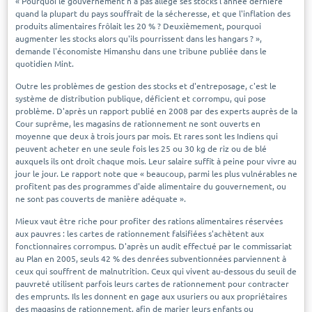
« Pourquoi le gouvernement n'a pas allégé ses stocks l'année dernière
quand la plupart du pays souffrait de la sécheresse, et que l'inflation des
produits alimentaires frôlait les 20 % ? Deuxièmement, pourquoi
augmenter les stocks alors qu'ils pourrissent dans les hangars ? »,
demande l'économiste Himanshu dans une tribune publiée dans le
quotidien Mint.
Outre les problèmes de gestion des stocks et d'entreposage, c'est le
système de distribution publique, déficient et corrompu, qui pose
problème. D'après un rapport publié en 2008 par des experts auprès de la
Cour suprême, les magasins de rationnement ne sont ouverts en
moyenne que deux à trois jours par mois. Et rares sont les Indiens qui
peuvent acheter en une seule fois les 25 ou 30 kg de riz ou de blé
auxquels ils ont droit chaque mois. Leur salaire suffit à peine pour vivre au
jour le jour. Le rapport note que « beaucoup, parmi les plus vulnérables ne
profitent pas des programmes d'aide alimentaire du gouvernement, ou
ne sont pas couverts de manière adéquate ».
Mieux vaut être riche pour profiter des rations alimentaires réservées
aux pauvres : les cartes de rationnement falsifiées s'achètent aux
fonctionnaires corrompus. D'après un audit effectué par le commissariat
au Plan en 2005, seuls 42 % des denrées subventionnées parviennent à
ceux qui souffrent de malnutrition. Ceux qui vivent au-dessous du seuil de
pauvreté utilisent parfois leurs cartes de rationnement pour contracter
des emprunts. Ils les donnent en gage aux usuriers ou aux propriétaires
des magasins de rationnement, afin de marier leurs enfants ou