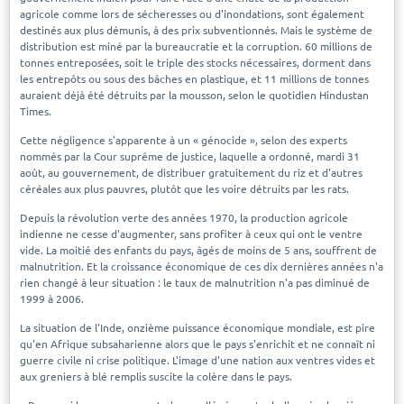
agricole comme lors de sécheresses ou d'inondations, sont également
destinés aux plus démunis, à des prix subventionnés. Mais le système de
distribution est miné par la bureaucratie et la corruption. 60 millions de
tonnes entreposées, soit le triple des stocks nécessaires, dorment dans
les entrepôts ou sous des bâches en plastique, et 11 millions de tonnes
auraient déjà été détruits par la mousson, selon le quotidien Hindustan
Times.
Cette négligence s'apparente à un « génocide », selon des experts
nommés par la Cour suprême de justice, laquelle a ordonné, mardi 31
août, au gouvernement, de distribuer gratuitement du riz et d'autres
céréales aux plus pauvres, plutôt que les voire détruits par les rats.
Depuis la révolution verte des années 1970, la production agricole
indienne ne cesse d'augmenter, sans profiter à ceux qui ont le ventre
vide. La moitié des enfants du pays, âgés de moins de 5 ans, souffrent de
malnutrition. Et la croissance économique de ces dix dernières années n'a
rien changé à leur situation : le taux de malnutrition n'a pas diminué de
1999 à 2006.
La situation de l'Inde, onzième puissance économique mondiale, est pire
qu'en Afrique subsaharienne alors que le pays s'enrichit et ne connaît ni
guerre civile ni crise politique. L'image d'une nation aux ventres vides et
aux greniers à blé remplis suscite la colère dans le pays.