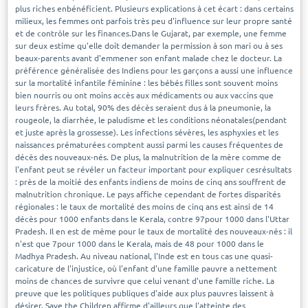
plus riches enbénéficient. Plusieurs explications à cet écart : dans certains
milieux, les femmes ont parfois très peu d'influence sur leur propre santé
et de contrôle sur les finances.Dans le Gujarat, par exemple, une femme
sur deux estime qu'elle doit demander la permission à son mari ou à ses
beaux-parents avant d'emmener son enfant malade chez le docteur. La
préférence généralisée des Indiens pour les garçons a aussi une influence
sur la mortalité infantile féminine : les bébés filles sont souvent moins
bien nourris ou ont moins accès aux médicaments ou aux vaccins que
leurs frères. Au total, 90% des décès seraient dus à la pneumonie, la
rougeole, la diarrhée, le paludisme et les conditions néonatales(pendant
et juste après la grossesse). Les infections sévères, les asphyxies et les
naissances prématurées comptent aussi parmi les causes fréquentes de
décès des nouveaux-nés. De plus, la malnutrition de la mère comme de
l'enfant peut se révéler un facteur important pour expliquer cesrésultats
: près de la moitié des enfants indiens de moins de cinq ans souffrent de
malnutrition chronique. Le pays affiche cependant de fortes disparités
régionales : le taux de mortalité des moins de cinq ans est ainsi de 14
décès pour 1000 enfants dans le Kerala, contre 97pour 1000 dans l'Uttar
Pradesh. Il en est de même pour le taux de mortalité des nouveaux-nés : il
n'est que 7pour 1000 dans le Kerala, mais de 48 pour 1000 dans le
Madhya Pradesh. Au niveau national, l'Inde est en tous cas une quasi-
caricature de l'injustice, où l'enfant d'une famille pauvre a nettement
moins de chances de survivre que celui venant d'une famille riche. La
preuve que les politiques publiques d'aide aux plus pauvres laissent à
désirer. Save the Children affirme d'ailleurs que l'atteinte des