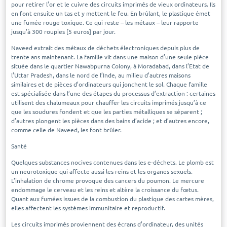
pour retirer l’or et le cuivre des circuits imprimés de vieux ordinateurs. Ils
en font ensuite un tas et y mettent le feu. En brûlant, le plastique émet
une fumée rouge toxique. Ce qui reste – les métaux – leur rapporte
jusqu’à 300 roupies [5 euros] par jour.
Naveed extrait des métaux de déchets électroniques depuis plus de
trente ans maintenant. La famille vit dans une maison d’une seule pièce
située dans le quartier Nawabpurna Colony, à Moradabad, dans l’Etat de
l’Uttar Pradesh, dans le nord de l’Inde, au milieu d’autres maisons
similaires et de pièces d’ordinateurs qui jonchent le sol. Chaque famille
est spécialisée dans l’une des étapes du processus d’extraction : certaines
utilisent des chalumeaux pour chauffer les circuits imprimés jusqu’à ce
que les soudures fondent et que les parties métalliques se séparent ;
d’autres plongent les pièces dans des bains d’acide ; et d’autres encore,
comme celle de Naveed, les font brûler.
Santé
Quelques substances nocives contenues dans les e-déchets. Le plomb est
un neurotoxique qui affecte aussi les reins et les organes sexuels.
L’inhalation de chrome provoque des cancers du poumon. Le mercure
endommage le cerveau et les reins et altère la croissance du fœtus.
Quant aux fumées issues de la combustion du plastique des cartes mères,
elles affectent les systèmes immunitaire et reproductif.
Les circuits imprimés proviennent des écrans d’ordinateur, des unités