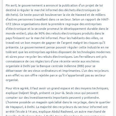
Fin avril, le gouvernement a annoncé la publication d’un projet de loi
destiné à réguler le marché informel des déchets électroniques (e-
déchets). Ce texte pourrait bouleverser la vie de Naveed et de milliers
d’autres personnes travaillant dans ce secteur. Selon un rapport de MAIT-
GTZ (deux organisations dont la première regroupe des entreprises
d’électronique et la seconde promeut le développement durable dans le
monde entier), plus de 90% des rebuts électroniques produits dans le
pays finissent sur le marché informel. Pour les habitants des villes, ce
travail est un bon moyen de gagner de l’argent malgré les risques qu’il
présente. Le gouvernement pense pouvoir réguler cette industrie en ne
tolérant que les entreprises agréées disposant de technologies modernes
et sûres pour recycler les rebuts électroniques. Les ferrailleurs ont pris
connaissance de ces règles lors d’une récente vente aux enchères
organisée à Delhi par la Banque centrale indienne (RBI) pour se
débarrasser de ses vieux ordinateurs et imprimantes. L’un des recycleurs
a en effet vu son offre rejetée parce qu’il n’appartenait pas au secteur
organisé.
Pour être agréé, il faut avoir un grand espace et des moyens techniques,
explique Daljeet Singh, présent ce jour-là. Seuls ceux qui peuvent
compter sur des investissements importants peuvent y prétendre.
L’homme possède un magasin spécialisé dans le recyclage, dans le quartier
de Mayapuri, à Delhi. La majorité des recycleurs du secteur informel ont
arrêté l’école à 14 ans, explique Abdul Rasheed, un autre marchand de