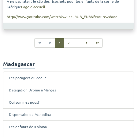
A ne pas rater : le clip des ricochets pour les enfants de la corne de
l'Afrique
Page d'accueil
http://www.youtube.com/watch?v=uecuMJB_EN8&feature=share
1
2
3
Madagascar
Les potagers du coeur
Délégation Drôme à Margès
Qui sommes nous?
Dispensaire de Manodina
Les enfants de Koloïna