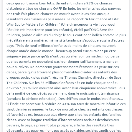
ceux qui sont moins bien lotis. Un enfant indien a 93% de chances
d'atteindre l'âge de cinq ans ©AFP En Inde, les enfants les plus pauvres
ont trois fois plus de chances de mourir avant leurs cinq ans que
lesenfants des classes les plus aisées. Le rapport "A Fair Chance at Life:
Why Equity Matters for Children" (Une chancepour la vie : pourquoi
l'équité est importante pour les enfants), établi parl'ONG Save the
Children, pointe d'ailleurs du doigt le sous-continent indien comme le plus
inégalitaire en la matière, même si la tendance s'applique aussi à d'autres
pays. "Près de neuf millions d'enfants de moins de cinq ans meurent
chaque année dans le monde– beaucoup parmi eux auraient pu être
soignés – juste parce qu'ils n'ont pas pu aller voir un médecin ou parce
que les parents ne pouvaient pas leur donner suffisamment à manger
pour survivre. De nombreux gouvernements ferment les yeux sur ces
décès, parce qu'ils trouvent plus convenables d'aider les enfants des
groupes sociaux plus aisés", résume Thomas Chandry, directeur de Save
The Children. Sur les 26 millions d'enfants nés en Inde chaque année,
environ 1,83 million meurent ainsi avant leur cinquième anniversaire. Plus
de la moitié de ces décès surviennent dans le mois suivant la naissance
(pendant la période néonatale). Des chiffres pour le moins inquiétants…
Si l'Inde est parvenue à réduire de 41% son taux de mortalité infantile ces
vingt dernières années, le taux de mortalité chez les enfants des classes
défavorisées est beaucoup plus élevé que chez les enfants des familles
riches. Avec sa longue tradition d'interventions sociales destinées aux
pauvres, le pays, à présent plus prospère, affiche des résultats très
décevants : les pauvres n'ont pas accès aux aides sociales tandis que les