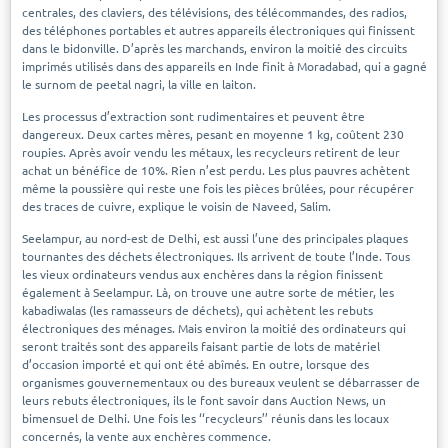
centrales, des claviers, des télévisions, des télécommandes, des radios,
des téléphones portables et autres appareils électroniques qui finissent
dans le bidonville. D’après les marchands, environ la moitié des circuits
imprimés utilisés dans des appareils en Inde finit à Moradabad, qui a gagné
le surnom de peetal nagri, la ville en laiton.
Les processus d’extraction sont rudimentaires et peuvent être
dangereux. Deux cartes mères, pesant en moyenne 1 kg, coûtent 230
roupies. Après avoir vendu les métaux, les recycleurs retirent de leur
achat un bénéfice de 10%. Rien n’est perdu. Les plus pauvres achètent
même la poussière qui reste une fois les pièces brûlées, pour récupérer
des traces de cuivre, explique le voisin de Naveed, Salim.
Seelampur, au nord-est de Delhi, est aussi l’une des principales plaques
tournantes des déchets électroniques. Ils arrivent de toute l’Inde. Tous
les vieux ordinateurs vendus aux enchères dans la région finissent
également à Seelampur. Là, on trouve une autre sorte de métier, les
kabadiwalas (les ramasseurs de déchets), qui achètent les rebuts
électroniques des ménages. Mais environ la moitié des ordinateurs qui
seront traités sont des appareils faisant partie de lots de matériel
d’occasion importé et qui ont été abîmés. En outre, lorsque des
organismes gouvernementaux ou des bureaux veulent se débarrasser de
leurs rebuts électroniques, ils le font savoir dans Auction News, un
bimensuel de Delhi. Une fois les ‘‘recycleurs’’ réunis dans les locaux
concernés, la vente aux enchères commence.