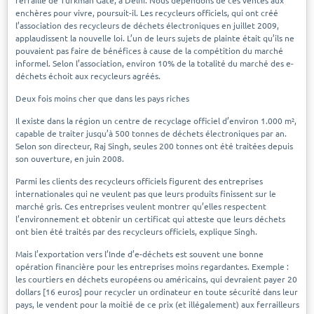
ferraille de Turkman Gate, à Delhi. Nous dépendons de ces ventes aux
enchères pour vivre, poursuit-il. Les recycleurs officiels, qui ont créé
l’association des recycleurs de déchets électroniques en juillet 2009,
applaudissent la nouvelle loi. L’un de leurs sujets de plainte était qu’ils ne
pouvaient pas faire de bénéfices à cause de la compétition du marché
informel. Selon l’association, environ 10% de la totalité du marché des e-
déchets échoit aux recycleurs agréés.
Deux fois moins cher que dans les pays riches
Il existe dans la région un centre de recyclage officiel d’environ 1.000 m²,
capable de traiter jusqu’à 500 tonnes de déchets électroniques par an.
Selon son directeur, Raj Singh, seules 200 tonnes ont été traitées depuis
son ouverture, en juin 2008.
Parmi les clients des recycleurs officiels figurent des entreprises
internationales qui ne veulent pas que leurs produits finissent sur le
marché gris. Ces entreprises veulent montrer qu’elles respectent
l’environnement et obtenir un certificat qui atteste que leurs déchets
ont bien été traités par des recycleurs officiels, explique Singh.
Mais l’exportation vers l’Inde d’e-déchets est souvent une bonne
opération financière pour les entreprises moins regardantes. Exemple :
les courtiers en déchets européens ou américains, qui devraient payer 20
dollars [16 euros] pour recycler un ordinateur en toute sécurité dans leur
pays, le vendent pour la moitié de ce prix (et illégalement) aux ferrailleurs