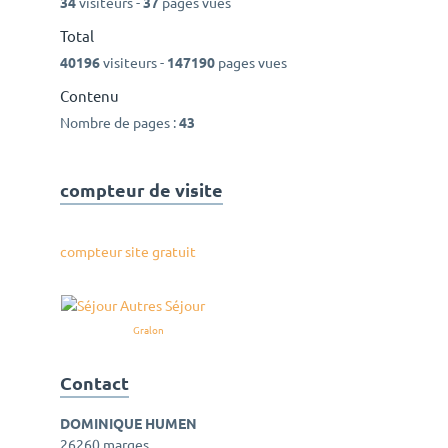
34
visiteurs -
37
pages vues
Total
40196
visiteurs -
147190
pages vues
Contenu
Nombre de pages :
43
compteur de visite
compteur site gratuit
Gralon
Contact
DOMINIQUE HUMEN
26260 marges