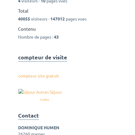
4
visiteurs -
10
pages vues
Total
40055
visiteurs -
147012
pages vues
Contenu
Nombre de pages :
43
compteur de visite
compteur site gratuit
Gralon
Contact
DOMINIQUE HUMEN
26260 marges