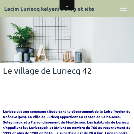
Lacim Luriecq kalyani's blog et site
Le village de Luriecq 42
Luriecq est une commune située dans le département de la Loire (région du
Rhône-Alpes). La ville de Luriecq appartient au canton de Saint-Jean-
Soleymieux et à l'arrondissement de Montbrison. Les habitants de Luriecq
s'appellent les Luriecquois et étaient au nombre de 766 au recensement de
1999 et plus de 1200 en 2010. La superficie est de 20.4 km². Luriecq porte