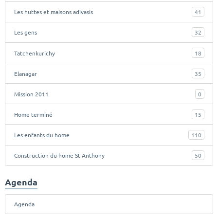
Les huttes et maisons adivasis
41
Les gens
32
Tatchenkurichy
18
Elanagar
35
Mission 2011
0
Home terminé
15
Les enfants du home
110
Construction du home St Anthony
50
Agenda
Agenda