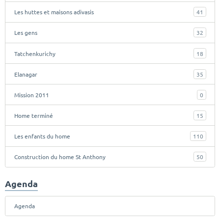
Les huttes et maisons adivasis
41
Les gens
32
Tatchenkurichy
18
Elanagar
35
Mission 2011
0
Home terminé
15
Les enfants du home
110
Construction du home St Anthony
50
Agenda
Agenda