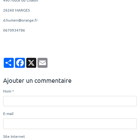
26260 MARGES
d.humen@orange.fr
0670934786
Partager
Facebook
X
Email
Ajouter un commentaire
Nom
E-mail
Site Internet