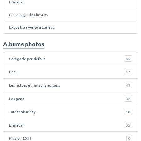
Elanagar
Parrainage de chèvres
Exposition vente à Luriecq
Albums photos
Catégorie par défaut
55
L'eau
17
Les huttes et maisons adivasis
41
Les gens
32
Tatchenkurichy
18
Elanagar
35
Mission 2011
0