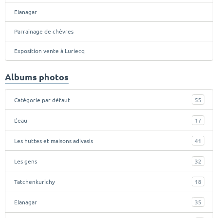
Elanagar
Parrainage de chèvres
Exposition vente à Luriecq
Albums photos
Catégorie par défaut
55
L'eau
17
Les huttes et maisons adivasis
41
Les gens
32
Tatchenkurichy
18
Elanagar
35