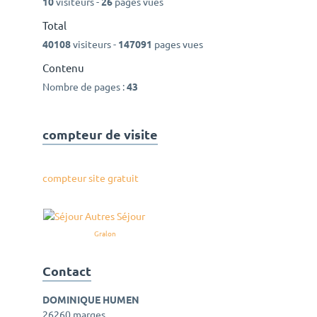
10
visiteurs -
26
pages vues
Total
40108
visiteurs -
147091
pages vues
Contenu
Nombre de pages :
43
compteur de visite
compteur site gratuit
Gralon
Contact
DOMINIQUE HUMEN
26260 marges