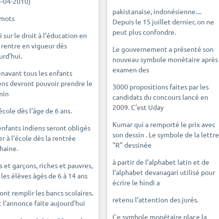
4-04-2010)
pakistanaise, indonésienne....
 mots
Depuis le 15 juillet dernier, on ne
peut plus confondre.
i sur le droit à l’éducation en
 rentre en vigueur dès
Le gouvernement a présenté son
urd’hui.
nouveau symbole monétaire après
examen des
navant tous les enfants
ens devront pouvoir prendre le
3000 propositions faites par les
min
candidats du concours lancé en
2009. C’est Uday
'école dès l'âge de 6 ans.
Kumar qui a remporté le prix avec
enfants indiens seront obligés
son dessin . Le symbole de la lettre
er à l'école dès la rentrée
"R" dessinée
haine.
à partir de l’alphabet latin et de
es et garçons, riches et pauvres,
l’alphabet devanagari utilisé pour
 les élèves âgés de 6 à 14 ans
écrire le hindi a
ont remplir les bancs scolaires.
retenu l’attention des jurés.
t l'annonce faite aujourd'hui
Ce symbole monétaire place la