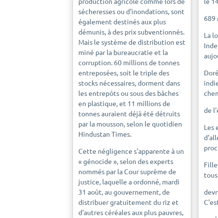
production agricole comme lors de
le 1
sécheresses ou d'inondations, sont
689
également destinés aux plus
démunis, à des prix subventionnés.
La lo
Mais le système de distribution est
Inde
miné par la bureaucratie et la
aujo
corruption. 60 millions de tonnes
entreposées, soit le triple des
Doré
stocks nécessaires, dorment dans
indi
les entrepôts ou sous des bâches
che
en plastique, et 11 millions de
de l
tonnes auraient déjà été détruits
par la mousson, selon le quotidien
Les 
Hindustan Times.
d'all
proc
Cette négligence s'apparente à un
« génocide », selon des experts
Fill
nommés par la Cour suprême de
tous
justice, laquelle a ordonné, mardi
31 août, au gouvernement, de
devr
distribuer gratuitement du riz et
C'es
d'autres céréales aux plus pauvres,