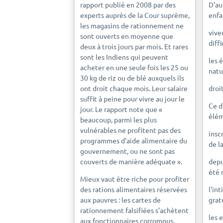
rapport publié en 2008 par des
D'au
experts auprès de la Cour suprême,
enfa
les magasins de rationnement ne
vive
sont ouverts en moyenne que
diff
deux à trois jours par mois. Et rares
sont les Indiens qui peuvent
les 
acheter en une seule fois les 25 ou
natu
30 kg de riz ou de blé auxquels ils
ont droit chaque mois. Leur salaire
droi
suffit à peine pour vivre au jour le
Ce d
jour. Le rapport note que «
élém
beaucoup, parmi les plus
vulnérables ne profitent pas des
insc
programmes d'aide alimentaire du
de l
gouvernement, ou ne sont pas
couverts de manière adéquate ».
depu
été 
Mieux vaut être riche pour profiter
des rations alimentaires réservées
l'int
aux pauvres : les cartes de
grat
rationnement falsifiées s'achètent
les 
aux fonctionnaires corrompus.