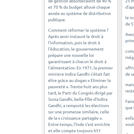
de gestion absorberaient de 40 %
25 m
et 70 % du budget alloué chaque
d’ap
année au système de distribution
le n
publique.
de 5
Comment réformer le système ?
Avec
Après avoir instauré le droit à
prim
l'information, puis le droit à
l'éducation, le gouvernement
comp
prépare une nouvelle loi
inég
garantissant à chacun le droit à
l'alimentation. En 1971, la premier
offr
ministre Indira Gandhi s'était fait
de s
élire grâce au slogan « Eliminer la
mais
pauvreté ». Trente-huit ans plus
rest
tard, le Parti du Congrès dirigé par
Sonia Gandhi, belle-fille d'Indira
Fair
Gandhi, a remporté les élections
que 
sur une promesse similaire, celle
de la « croissance partagée ».
enfa
Entre-temps, l'Inde s'est enrichie
voul
et elle compte toujours 651