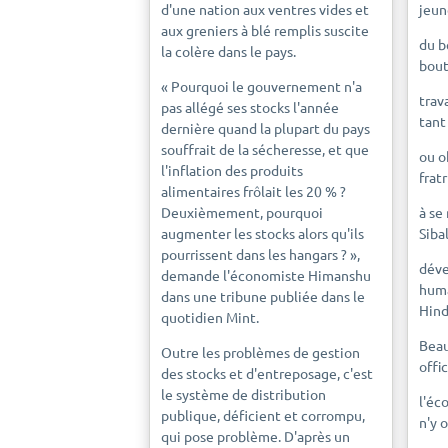
d'une nation aux ventres vides et
jeun
aux greniers à blé remplis suscite
du b
la colère dans le pays.
bout
« Pourquoi le gouvernement n'a
trav
pas allégé ses stocks l'année
tant
dernière quand la plupart du pays
souffrait de la sécheresse, et que
ou o
l'inflation des produits
fratr
alimentaires frôlait les 20 % ?
Deuxièmement, pourquoi
à se
augmenter les stocks alors qu'ils
Siba
pourrissent dans les hangars ? »,
déve
demande l'économiste Himanshu
huma
dans une tribune publiée dans le
Hind
quotidien Mint.
Beau
Outre les problèmes de gestion
offi
des stocks et d'entreposage, c'est
le système de distribution
l'éc
publique, déficient et corrompu,
n'y 
qui pose problème. D'après un