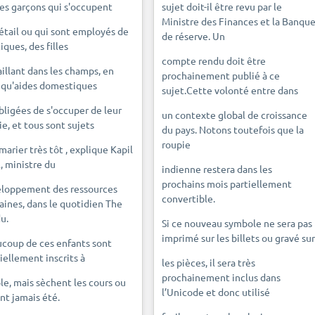
es garçons qui s'occupent
sujet doit-il être revu par le
Ministre des Finances et la Banqu
étail ou qui sont employés de
de réserve. Un
iques, des filles
compte rendu doit être
aillant dans les champs, en
prochainement publié à ce
 qu'aides domestiques
sujet.Cette volonté entre dans
bligées de s'occuper de leur
un contexte global de croissance
ie, et tous sont sujets
du pays. Notons toutefois que la
roupie
 marier très tôt , explique Kapil
l, ministre du
indienne restera dans les
prochains mois partiellement
loppement des ressources
convertible.
ines, dans le quotidien The
u.
Si ce nouveau symbole ne sera pas
imprimé sur les billets ou gravé sur
coup de ces enfants sont
ciellement inscrits à
les pièces, il sera très
prochainement inclus dans
ole, mais sèchent les cours ou
l’Unicode et donc utilisé
ont jamais été.