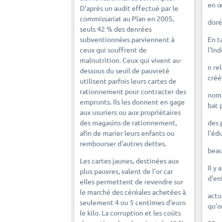
en œ
D'après un audit effectué par le
commissariat au Plan en 2005,
doré
seuls 42 % des denrées
subventionnées parviennent à
En t
ceux qui souffrent de
l'Ind
malnutrition. Ceux qui vivent au-
n re
dessous du seuil de pauvreté
créé
utilisent parfois leurs cartes de
rationnement pour contracter des
nomb
emprunts. Ils les donnent en gage
bat 
aux usuriers ou aux propriétaires
des magasins de rationnement,
des 
afin de marier leurs enfants ou
l'édu
rembourser d'autres dettes.
beau
Les cartes jaunes, destinées aux
Il y 
plus pauvres, valent de l'or car
d'en
elles permettent de revendre sur
le marché des céréales achetées à
actu
seulement 4 ou 5 centimes d'euro
qu'o
le kilo. La corruption et les coûts