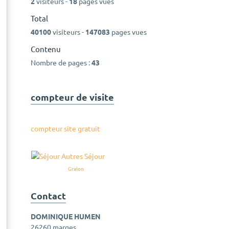
2
visiteurs -
18
pages vues
Total
40100
visiteurs -
147083
pages vues
Contenu
Nombre de pages :
43
compteur de visite
compteur site gratuit
Gralon
Contact
DOMINIQUE HUMEN
26260 marges