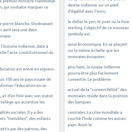
le premier ministre Manmohan
devise indienne sur un pied
h, qui souhaite marquer ce
d’égalité avec l’euro,
le dollar, le yen, le yuan ou la livre
e pierre blanche. Dorénavant
sterling. L’objectif de ce nouveau
er avril sera une date
symbole est
orique
aussi économique. En se plaçant
 l'histoire indienne, date à
sur la même échelle que les
elle l'acte constitutionnel du
monnaies évoquées
t
plus haut, la roupie indienne
éducation est entré en vigueur.
pourra être plus facilement
is 100 ans le pays essaie de
convertie. Le problème
sformer l'éducation en un
actuel de la "convertibilité" des
, et d'en finir avec son statut
monnaies réside dans la position
rivilège qui accentue les
des banques
lités sociales. Il y a des
centrales. La crise mondiale a
ts ‘‘invisibles’’, des enfants
touché l’Inde comme les autres
pays. Aussi le
jettis par des patrons, des