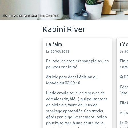
Kabini River
La faim
L'é
Le 30/05/2012
Le 3
En Inde les greniers sont pleins, les
Fini
pauvres ont faim!
enfa
Article paru dans l'édition du
© D
Monde du 02.09.10
L’éc
L'Inde croule sous les réserves de
''dr
céréales (riz, blé...) qui pourrissent
Ella
en plein air, faute de lieux de
stockage appropriés. Ces stocks,
Aujo
gérés par le gouvernement indien
pour faire face à une chute de la
Le 0