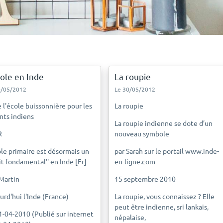
cole en Inde
La roupie
0/05/2012
Le 30/05/2012
e l'école buissonnière pour les
La roupie
nts indiens
La roupie indienne se dote d’un
R
nouveau symbole
ole primaire est désormais un
par Sarah sur le portail www.inde-
oit fondamental'' en Inde [Fr]
en-ligne.com
 Martin
15 septembre 2010
urd'hui l'Inde (France)
La roupie, vous connaissez ? Elle
peut être indienne, sri lankais,
1-04-2010 (Publié sur internet
népalaise,