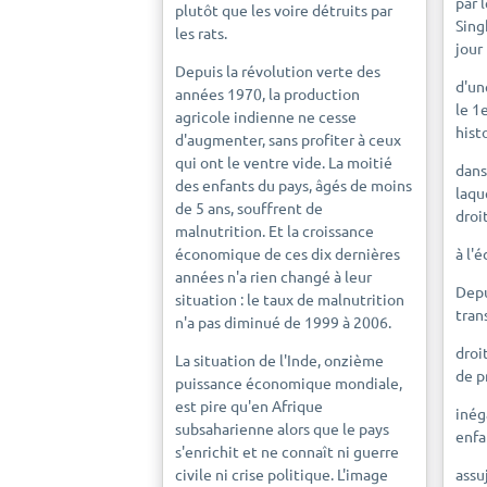
par 
plutôt que les voire détruits par
Sing
les rats.
jour
Depuis la révolution verte des
d'un
années 1970, la production
le 1
agricole indienne ne cesse
hist
d'augmenter, sans profiter à ceux
qui ont le ventre vide. La moitié
dans
des enfants du pays, âgés de moins
laqu
de 5 ans, souffrent de
droi
malnutrition. Et la croissance
économique de ces dix dernières
à l'
années n'a rien changé à leur
Depu
situation : le taux de malnutrition
tran
n'a pas diminué de 1999 à 2006.
droit
La situation de l'Inde, onzième
de p
puissance économique mondiale,
est pire qu'en Afrique
inéga
subsaharienne alors que le pays
enfan
s'enrichit et ne connaît ni guerre
civile ni crise politique. L'image
assu