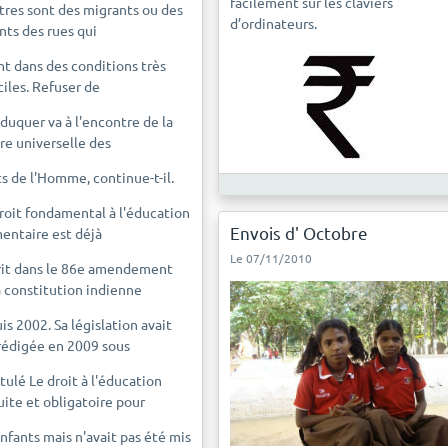
facilement sur les claviers
tres sont des migrants ou des
d’ordinateurs.
nts des rues qui
nt dans des conditions très
iciles. Refuser de
éduquer va à l'encontre de la
re universelle des
ts de l'Homme, continue-t-il.
roit fondamental à l'éducation
Envois d' Octobre
entaire est déjà
Le 07/11/2010
rit dans le 86e amendement
a constitution indienne
is 2002. Sa législation avait
rédigée en 2009 sous
itulé Le droit à l'éducation
uite et obligatoire pour
enfants mais n'avait pas été mis