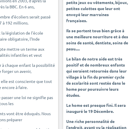
illions en 2003, d'après la
petits jeux ou vêtements, bijoux,
rès la BBC. En 6 ans,
petites culottes que leur ont
envoyé leur marraines
ombre d'écoliers serait passé
françaises.
7 à 192 millions.
Ils se portent tous bien grâce à
 la législation de l'école
une meilleure nourriture et à des
aire obligatoire, l'Inde
soins de santé, dentiste, soins de
peau.....
te mettre un terme aux
alités infantiles et veut
Le bilan de notre aide est très
positif et de nombreux enfants
ir à chaque enfant la possibilité
qui seraient retournés dans leur
e forger un avenir,
village à la fin du premier cycle
 elle est consciente que tout
de scolarité sont restés dans le
e encore à faire.
home pour poursuivre leurs
études.
e passer une loi ne signifie pas
tous les
Le home est presque fini. Il sera
inauguré le 19 Décembre.
nts vont être éduqués. Nous
ons préparer
Une riche personnalité de
l'endroit, ayant vu la réalisation