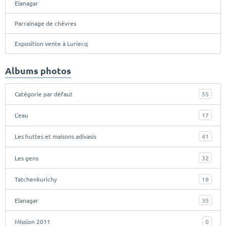
Elanagar
Parrainage de chèvres
Exposition vente à Luriecq
Albums photos
Catégorie par défaut
55
L'eau
17
Les huttes et maisons adivasis
41
Les gens
32
Tatchenkurichy
18
Elanagar
35
Mission 2011
0