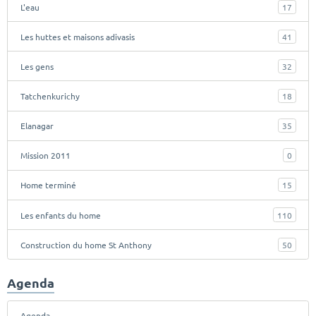
L'eau
17
Les huttes et maisons adivasis
41
Les gens
32
Tatchenkurichy
18
Elanagar
35
Mission 2011
0
Home terminé
15
Les enfants du home
110
Construction du home St Anthony
50
Agenda
Agenda