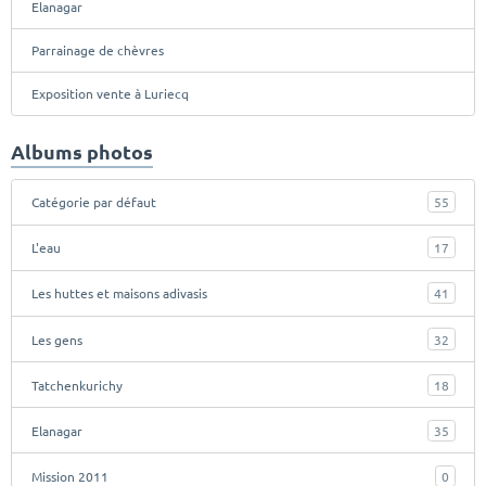
Elanagar
Parrainage de chèvres
Exposition vente à Luriecq
Albums photos
Catégorie par défaut
55
L'eau
17
Les huttes et maisons adivasis
41
Les gens
32
Tatchenkurichy
18
Elanagar
35
Mission 2011
0